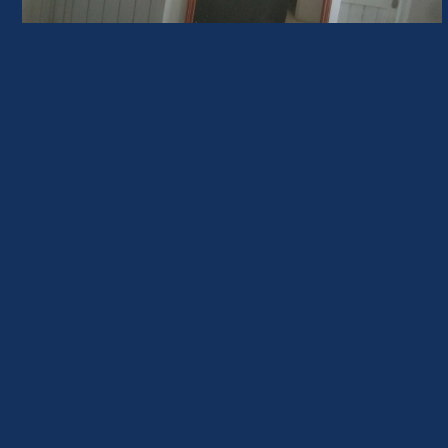
GENDATA
INDIKATOR GENDER
PEMBERDAYAAN PEREMPUAN
POLICY BRIEF
POKJA PUG
TENTANG PUG/PPRG
KONTAK