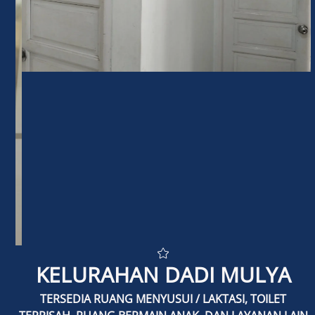
INDIKATOR GENDER
PEMBERDAYAAN PEREMPUAN
POLICY BRIEF
POKJA PUG
TENTANG PUG/PPRG
KONTAK
KELURAHAN DADI MULYA
TERSEDIA RUANG MENYUSUI / LAKTASI, TOILET