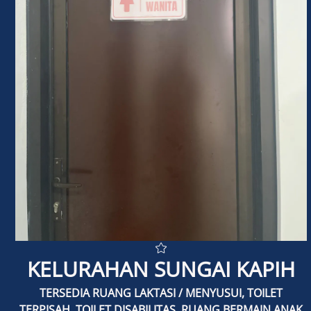
INDIKATOR GENDER
PEMBERDAYAAN PEREMPUAN
POLICY BRIEF
POKJA PUG
TENTANG PUG/PPRG
KONTAK
KELURAHAN SUNGAI KAPIH
TERSEDIA RUANG LAKTASI / MENYUSUI, TOILET
TERPISAH, TOILET DISABILITAS, RUANG BERMAIN ANAK