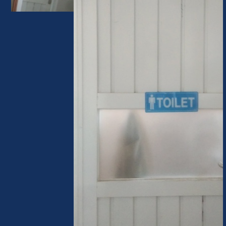
GENDATA
INDIKATOR GENDER
PEMBERDAYAAN PEREMPUAN
POLICY BRIEF
POKJA PUG
TENTANG PUG/PPRG
KONTAK