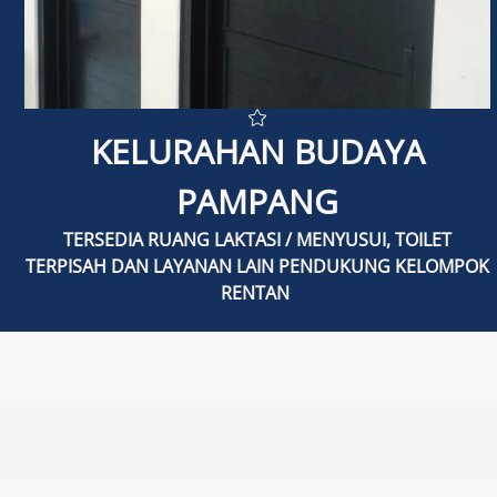
POLICY BRIEF
KELURAHAN BUDAYA
POKJA PUG
PAMPANG
TENTANG PUG/PPRG
TERSEDIA RUANG LAKTASI / MENYUSUI, TOILET
TERPISAH DAN LAYANAN LAIN PENDUKUNG KELOMPOK
RENTAN
KONTAK