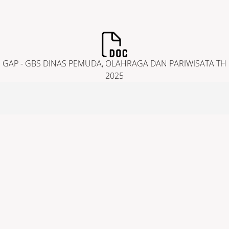
POLICY BRIEF
POKJA PUG
GAP - GBS DINAS PEMUDA, OLAHRAGA DAN PARIWISATA TH
2025
TENTANG PUG/PPRG
KONTAK