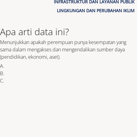
INFRASTRUKTUR DAN LAYANAN PUBLIK
LINGKUNGAN DAN PERUBAHAN IKLIM
POLICY BRIEF
Apa arti data ini?
POKJA PUG
Menunjukkan apakah perempuan punya kesempatan yang
sama dalam mengakses dan mengendalikan sumber daya
(pendidikan, ekonomi, aset).
TENTANG PUG/PPRG
A.
Akses Layanan Publik dan Pendidikan
B.
Akses Layanan Kesehatan
C.
Akses dan Kontrol Kelembagaan/Keepemimpinan
KONTAK